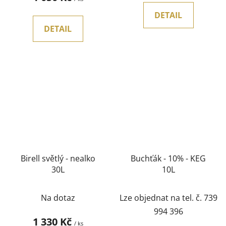
DETAIL
DETAIL
Birell světlý - nealko
Buchťák - 10% - KEG
30L
10L
Na dotaz
Lze objednat na tel. č. 739
994 396
1 330 Kč
/ ks