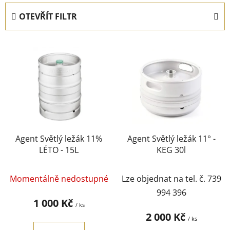
e
OTEVŘÍT FILTR
n
í
V
p
ý
r
p
o
i
d
s
u
p
k
r
t
Agent Světlý ležák 11%
Agent Světlý ležák 11° -
o
ů
LÉTO - 15L
KEG 30l
d
u
Momentálně nedostupné
Lze objednat na tel. č. 739
k
994 396
t
1 000 Kč
/ ks
ů
2 000 Kč
/ ks