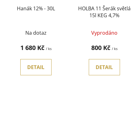
Hanák 12% - 30L
HOLBA 11 Šerák světlá
15l KEG 4,7%
Na dotaz
Vyprodáno
1 680 Kč
800 Kč
/ ks
/ ks
DETAIL
DETAIL