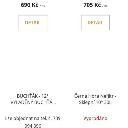
690 Kč
705 Kč
/ ks
/ ks
DETAIL
DETAIL
BUCHŤÁK - 12°
Černá Hora Nefiltr -
VYLADĚNÝ BUCHŤÁK
Sklepní 10° 30L
30L KEG
Lze objednat na tel. č. 739
Vyprodáno
994 396