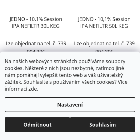
JEDNO - 10,1% Session
JEDNO - 10,1% Session
IPA NEFILTR 30L KEG
IPA NEFILTR 50L KEG
Lze objednat na tel. č. 739
Lze objednat na tel. č. 739
994 396
994 396
Na našich webových stránkách používáme soubory
1 960 Kč
3 190 Kč
cookies. Některé z nich jsou nezbytné, zatímco jiné
/ ks
/ ks
nám pomáhají vylepšit tento web a váš uživatelský
zážitek. Souhlasíte s používáním všech cookies?
Více
DETAIL
DETAIL
informací
zde
.
Nastavení
TIP
TIP
Odmítnout
Souhlasím