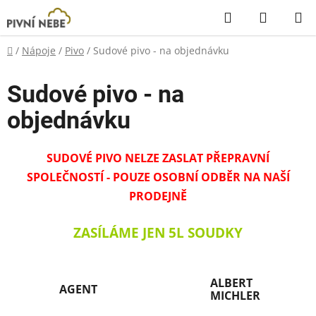
Přejít
Hledat
NÁKUP
na
KOŠÍK
obsah
Domů
/
Nápoje
/
Pivo
/
Sudové pivo - na objednávku
Sudové pivo - na
objednávku
SUDOVÉ PIVO NELZE ZASLAT PŘEPRAVNÍ
SPOLEČNOSTÍ - POUZE OSOBNÍ ODBĚR NA NAŠÍ
PRODEJNĚ
ZASÍLÁME JEN 5L SOUDKY
ALBERT
AGENT
MICHLER