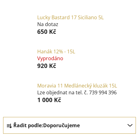
Lucky Bastard 17 Siciliano 5L
Na dotaz
650 Kč
Hanák 12% - 15L
Vyprodáno
920 Kč
Moravia 11 Medlánecký kluzák 15L
Lze objednat na tel. č. 739 994 396
1 000 Kč
Ř
Řadit podle:
Doporučujeme
a
z