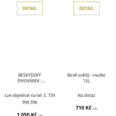
DETAIL
DETAIL
BESKYDSKÝ
Birell světlý - nealko
PIVOVÁREK -
15L
BESKYDSKÁ
DVANÁCTKA ALE 15L
Lze objednat na tel. č. 739
Na dotaz
KEG
994 396
710 Kč
/ ks
1 050 Kč
/ ks