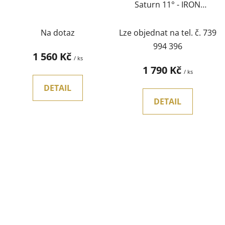
Saturn 11° - IRON
MAIDEN KEG 30L
Na dotaz
Lze objednat na tel. č. 739
994 396
1 560 Kč
/ ks
1 790 Kč
/ ks
DETAIL
DETAIL