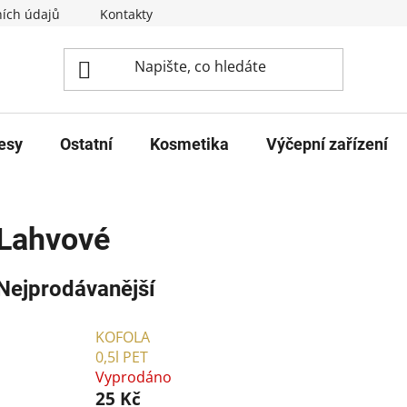
ích údajů
Kontakty
esy
Ostatní
Kosmetika
Výčepní zařízení
Lahvové
Nejprodávanější
KOFOLA
0,5l PET
Vyprodáno
25 Kč