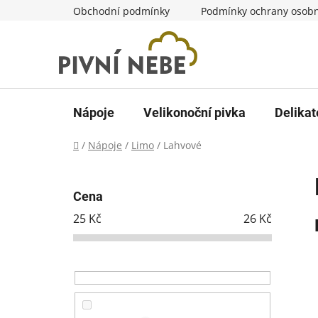
Přejít
Obchodní podmínky
Podmínky ochrany osobn
na
obsah
Nápoje
Velikonoční pivka
Delikat
Domů
/
Nápoje
/
Limo
/
Lahvové
P
o
Cena
s
25
Kč
26
Kč
t
r
a
n
n
í