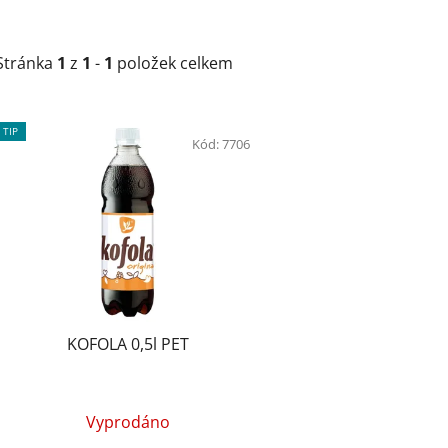
Stránka
1
z
1
-
1
položek celkem
V
TIP
Kód:
7706
ý
p
s
p
r
o
d
KOFOLA 0,5l PET
u
k
t
Vyprodáno
ů