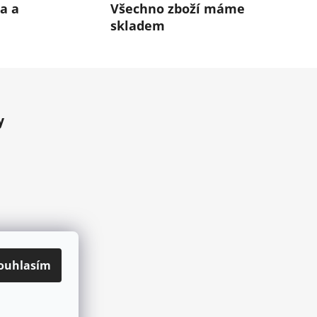
a a
Všechno zboží máme
skladem
y
ouhlasím