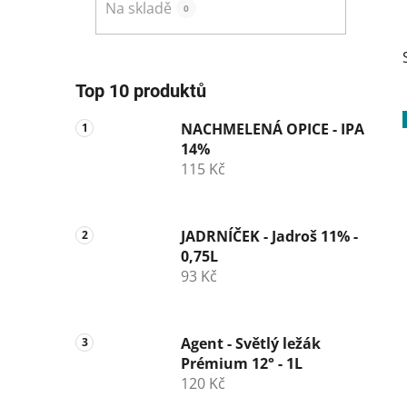
Na skladě
0
p
a
n
e
Top 10 produktů
l
NACHMELENÁ OPICE - IPA
14%
115 Kč
i
JADRNÍČEK - Jadroš 11% -
0,75L
93 Kč
Agent - Světlý ležák
Prémium 12° - 1L
120 Kč