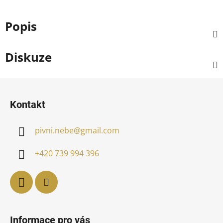
Popis
Diskuze
Z
á
Kontakt
p
a
pivni.nebe
@
gmail.com
t
í
+420 739 994 396
Informace pro vás