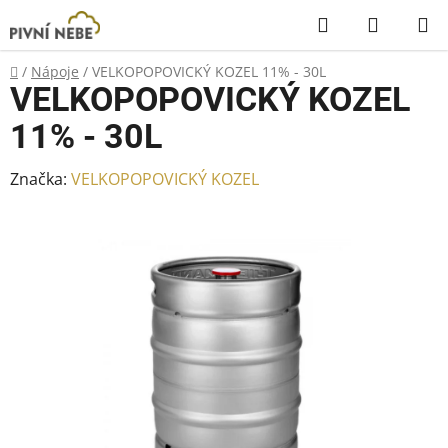
Přejít
Hledat
NÁKUP
na
KOŠÍK
obsah
Domů
/
Nápoje
/
VELKOPOPOVICKÝ KOZEL 11% - 30L
VELKOPOPOVICKÝ KOZEL
11% - 30L
Značka:
VELKOPOPOVICKÝ KOZEL