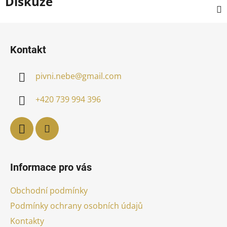
Diskuze
Z
á
Kontakt
p
a
pivni.nebe
@
gmail.com
t
í
+420 739 994 396
Informace pro vás
Obchodní podmínky
Podmínky ochrany osobních údajů
Kontakty