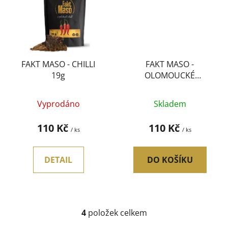
FAKT MASO - CHILLI
FAKT MASO -
19g
OLOMOUCKÉ
TVARŮŽKY 19g
Vyprodáno
Skladem
110 Kč
110 Kč
/ ks
/ ks
DETAIL
DO KOŠÍKU
4
položek celkem
O