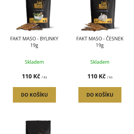
p
o
i
d
s
u
p
k
r
t
FAKT MASO - BYLINKY
FAKT MASO - ČESNEK
o
ů
19g
19g
d
u
Skladem
Skladem
k
t
110 Kč
110 Kč
/ ks
/ ks
ů
DO KOŠÍKU
DO KOŠÍKU