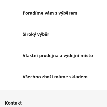
v
l
á
Poradíme vám s výběrem
d
a
c
í
Široký výběr
p
r
v
k
Vlastní prodejna a výdejní místo
y
v
ý
p
Všechno zboží máme skladem
i
s
u
Z
á
Kontakt
p