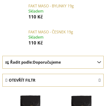
FAKT MASO - BYLINKY 19g
Skladem
110 Kč
FAKT MASO - ČESNEK 19g
Skladem
110 Kč
Ř
Řadit podle:
Doporučujeme
a
z
e
OTEVŘÍT FILTR
n
í
V
p
ý
r