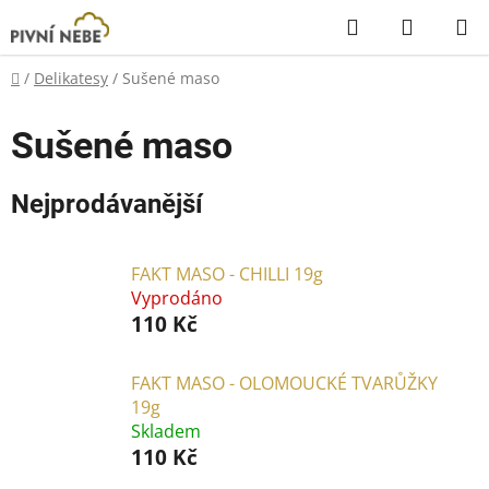
Přejít
Hledat
NÁKUP
na
KOŠÍK
obsah
Domů
/
Delikatesy
/
Sušené maso
Sušené maso
Nejprodávanější
FAKT MASO - CHILLI 19g
Vyprodáno
110 Kč
FAKT MASO - OLOMOUCKÉ TVARŮŽKY
19g
Skladem
110 Kč