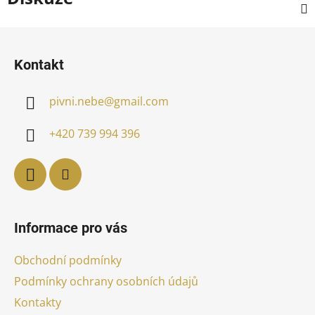
Z
á
Kontakt
p
a
pivni.nebe
@
gmail.com
t
í
+420 739 994 396
Informace pro vás
Obchodní podmínky
Podmínky ochrany osobních údajů
Kontakty