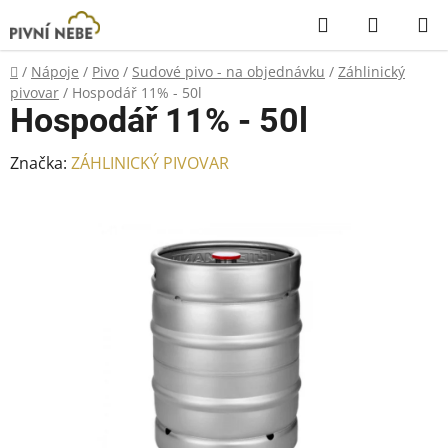
Přejít
Hledat
NÁKUP
na
KOŠÍK
obsah
Domů
/
Nápoje
/
Pivo
/
Sudové pivo - na objednávku
/
Záhlinický
pivovar
/
Hospodář 11% - 50l
Hospodář 11% - 50l
Značka:
ZÁHLINICKÝ PIVOVAR