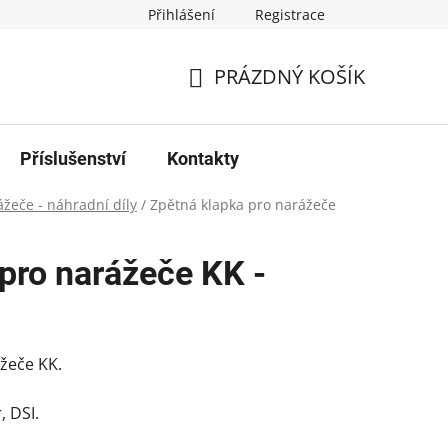
Přihlášení
Registrace
PRÁZDNÝ KOŠÍK
NÁKUPNÍ
KOŠÍK
Příslušenství
Kontakty
žeče - náhradní díly
/
Zpětná klapka pro narážeče
pro narážeče KK -
ažeče KK.
, DSI.