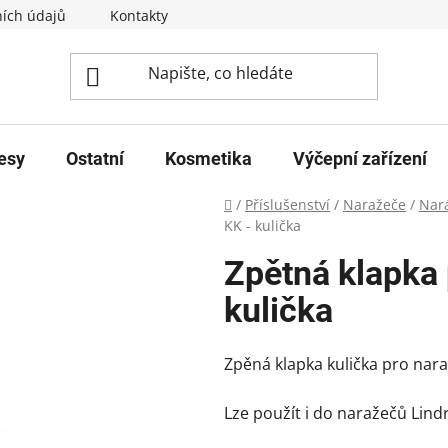
ích údajů
Kontakty
esy
Ostatní
Kosmetika
Výčepní zařízení
Domů
/
Příslušenství
/
Naražeče
/
Nará
KK - kulička
Zpětná klapka 
kulička
Zpěná klapka kulička pro nar
Lze použít i do naražečů Lindr