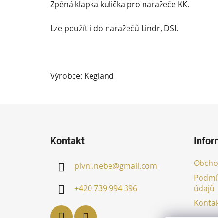
Zpěná klapka kulička pro naražeče KK.
Lze použít i do naražečů Lindr, DSI.
Výrobce: Kegland
Z
á
Kontakt
Infor
p
a
Obcho
pivni.nebe
@
gmail.com
t
Podmí
í
údajů
+420 739 994 396
Kontak