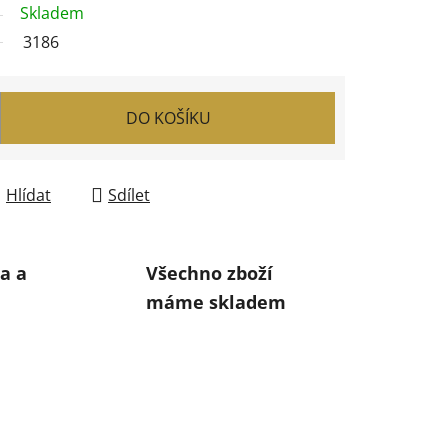
Skladem
3186
DO KOŠÍKU
Hlídat
Sdílet
a a
Všechno zboží
máme skladem