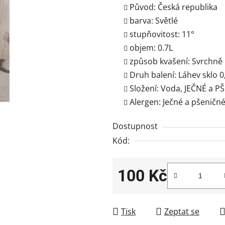
Původ:
Česká republika
barva:
Světlé
stupňovitost:
11°
objem:
0.7L
způsob kvašení:
Svrchně
Druh balení:
Láhev sklo 0
Složení:
Voda, JEČNÉ a P
Alergen:
Ječné a pšeničné
Dostupnost
Kód:
100 Kč
Měrná cena:
Tisk
Zeptat se