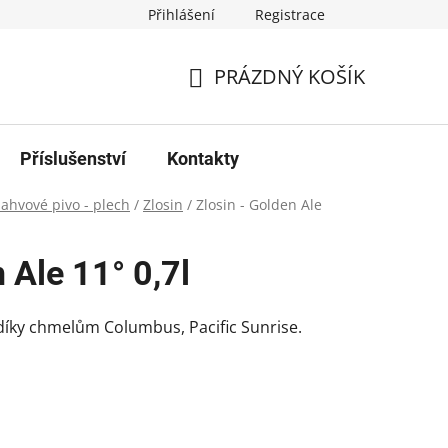
Přihlášení
Registrace
PRÁZDNÝ KOŠÍK
NÁKUPNÍ
KOŠÍK
Příslušenství
Kontakty
lahvové pivo - plech
/
Zlosin
/
Zlosin - Golden Ale
 Ale 11° 0,7l
i díky chmelům Columbus, Pacific Sunrise.