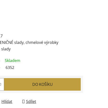
,7
ŠENIČNÉ slady, chmelové výrobky
 slady
Skladem
6352
DO KOŠÍKU
Hlídat
Sdílet