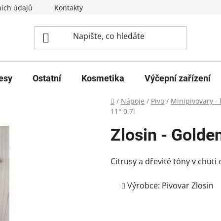
ích údajů
Kontakty
esy
Ostatní
Kosmetika
Výčepní zařízení
Domů
/
Nápoje
/
Pivo
/
Minipivovary - 
11° 0,7l
Zlosin - Golden
Citrusy a dřevité tóny v chut
Výrobce:
Pivovar Zlosin