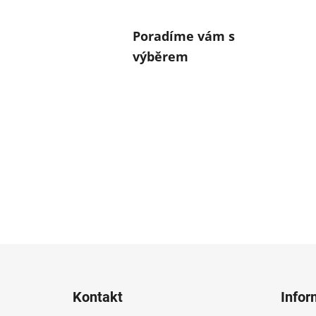
Poradíme vám s
výběrem
Z
á
Kontakt
Infor
p