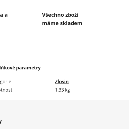
a a
Všechno zboží
máme skladem
lňkové parametry
gorie
Zlosin
tnost
1.33 kg
y