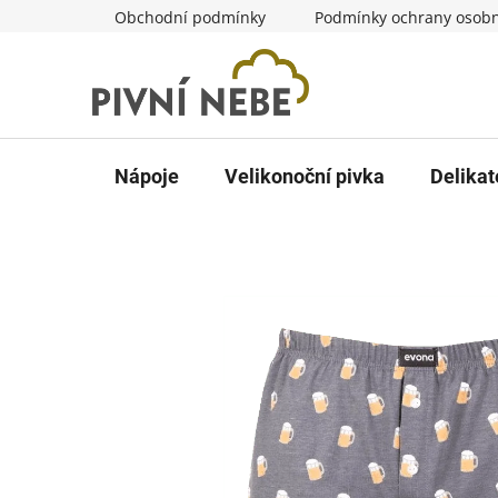
Přejít
Obchodní podmínky
Podmínky ochrany osobn
na
obsah
Nápoje
Velikonoční pivka
Delikat