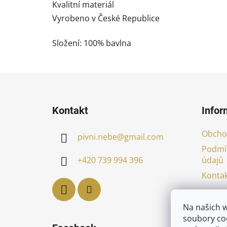
Kvalitní materiál
Vyrobeno v České Republice
Složení: 100% bavlna
Z
á
Kontakt
Infor
p
a
Obcho
pivni.nebe
@
gmail.com
t
Podmí
í
údajů
+420 739 994 396
Kontak
Na našich 
soubory coo