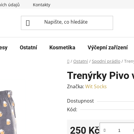
ích údajů
Kontakty
esy
Ostatní
Kosmetika
Výčepní zařízení
Domů
/
Ostatní
/
Spodní prádlo
/
Trený
Trenýrky Pivo v
Značka:
Wit Socks
Dostupnost
Kód:
250 Kč