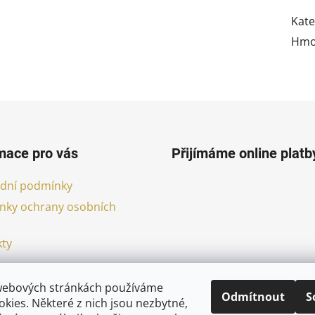
Kate
Hmo
mace pro vás
Přijímáme online platb
dní podmínky
nky ochrany osobních
ty
webových stránkách používáme
Odmítnout
S
kies. Některé z nich jsou nezbytné,