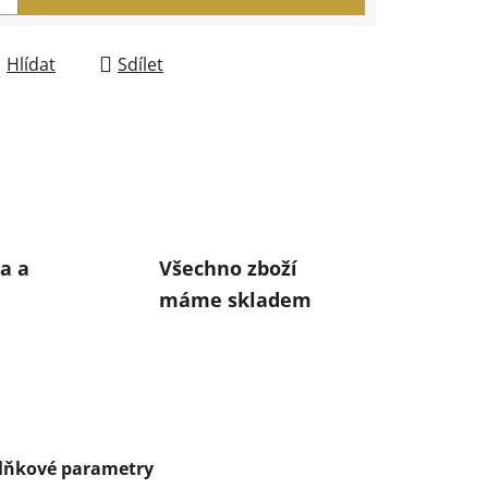
Hlídat
Sdílet
a a
Všechno zboží
máme skladem
lňkové parametry