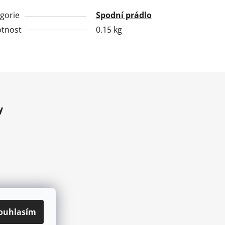
gorie
Spodní prádlo
tnost
0.15 kg
y
ouhlasím