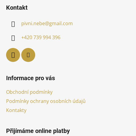
á
Kontakt
p
a
pivni.nebe
@
gmail.com
t
í
+420 739 994 396
Informace pro vás
Obchodní podmínky
Podmínky ochrany osobních údajů
Kontakty
Přijímáme online platby