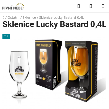
Přejít
Hledat
NÁKUP
na
KOŠÍK
obsah
Domů
/
Ostatní
/
Sklenice
/
Sklenice Lucky Bastard 0,4L
Sklenice Lucky Bastard 0,4L
TIP