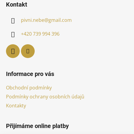
Kontakt
p
a
pivni.nebe
@
gmail.com
t
í
+420 739 994 396
Informace pro vás
Obchodní podmínky
Podmínky ochrany osobních údajů
Kontakty
Přijímáme online platby