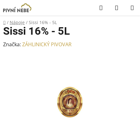
Přejít
Hledat
NÁKUP
na
KOŠÍK
obsah
Domů
/
Nápoje
/
Sissi 16% - 5L
Sissi 16% - 5L
Značka:
ZÁHLINICKÝ PIVOVAR