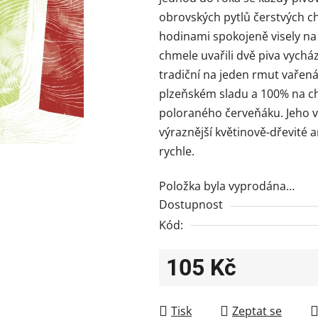
obrovských pytlů čerstvých ch
hodinami spokojeně visely na 
chmele uvařili dvě piva vycház
tradiční na jeden rmut vaře
plzeňském sladu a 100% na chm
poloraného červeňáku. Jeho v
výraznější květinově-dřevité 
rychle.
Položka byla vyprodána…
Dostupnost
Kód:
105 Kč
Měrná cena:
Tisk
Zeptat se