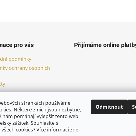
mace pro vás
Přijímáme online platb
dní podmínky
nky ochrany osobních
ty
webových stránkách používáme
Odmítnout
S
kies. Některé z nich jsou nezbytné,
é nám pomáhají vylepšit tento web
elský zážitek. Souhlasíte s
 všech cookies?
Více informací
zde
.