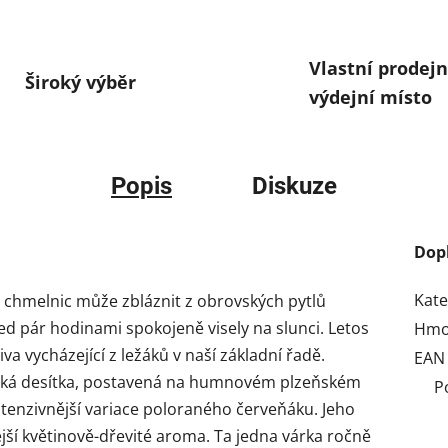
Vlastní prodejn
Široký výběr
výdejní místo
Popis
Diskuze
Dop
Kate
 chmelnic může zbláznit z obrovských pytlů
řed pár hodinami spokojeně visely na slunci. Letos
Hmo
va vycházející z ležáků v naší základní řadě.
EAN
eská desítka, postavená na humnovém plzeňském
P
ntenzivnější variace poloraného červeňáku. Jeho
jší květinově-dřevité aroma. Ta jedna várka ročně