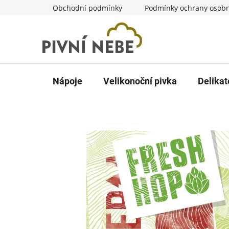
Přejít
Obchodní podmínky
Podmínky ochrany osobn
na
obsah
Nápoje
Velikonoční pivka
Delikat