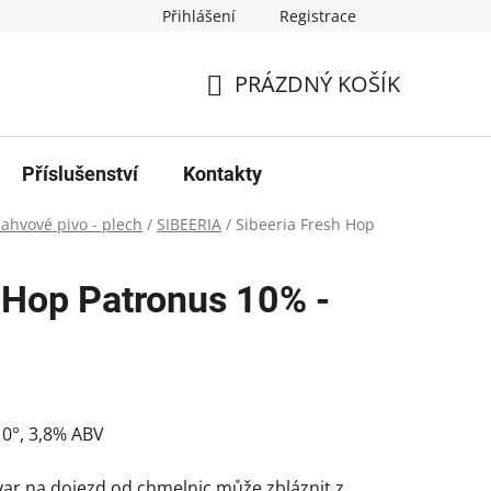
Přihlášení
Registrace
PRÁZDNÝ KOŠÍK
NÁKUPNÍ
KOŠÍK
Příslušenství
Kontakty
lahvové pivo - plech
/
SIBEERIA
/
Sibeeria Fresh Hop
 Hop Patronus 10% -
10°
,
3,8% ABV
var na dojezd od chmelnic může zbláznit z