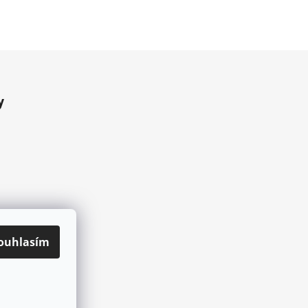
y
ouhlasím