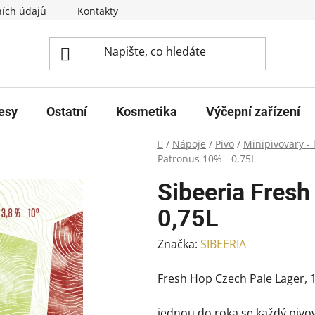
ích údajů
Kontakty
esy
Ostatní
Kosmetika
Výčepní zařízení
Domů
/
Nápoje
/
Pivo
/
Minipivovary - 
Patronus 10% - 0,75L
Sibeeria Fresh
0,75L
Značka:
SIBEERIA
Fresh Hop Czech Pale Lager,
jednou do roka se každý pivo