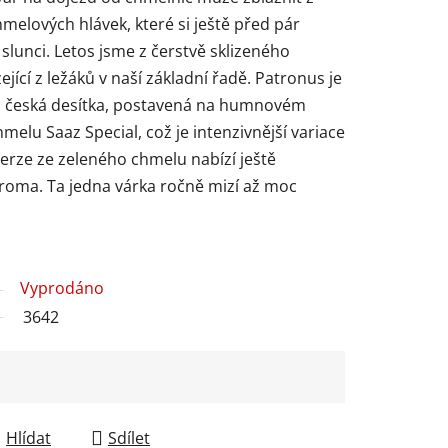
melových hlávek, které si ještě před pár
slunci. Letos jsme z čerstvě sklizeného
ející z ležáků v naší základní řadě. Patronus je
ná česká desítka, postavená na humnovém
elu Saaz Special, což je intenzivnější variace
erze ze zeleného chmelu nabízí ještě
aroma. Ta jedna várka ročně mizí až moc
Vyprodáno
3642
Hlídat
Sdílet