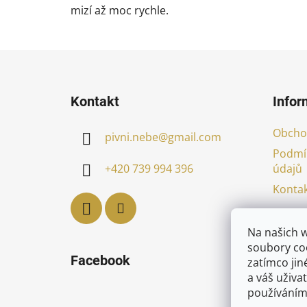
mizí až moc rychle.
Z
á
Kontakt
Infor
p
a
Obcho
pivni.nebe
@
gmail.com
t
Podmí
í
údajů
+420 739 994 396
Kontak
Na našich 
soubory coo
Facebook
zatímco jin
a váš uživat
používáním