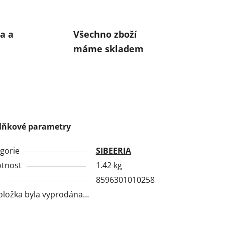
a a
Všechno zboží
máme skladem
lňkové parametry
gorie
SIBEERIA
tnost
1.42 kg
8596301010258
oložka byla vyprodána…