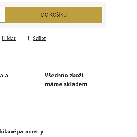
DO KOŠÍKU
Hlídat
Sdílet
a a
Všechno zboží
máme skladem
lňkové parametry