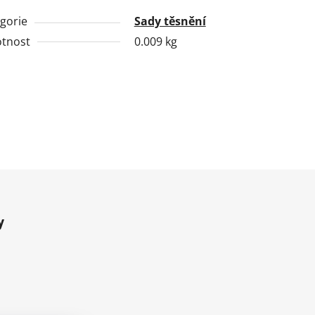
gorie
Sady těsnění
tnost
0.009 kg
y