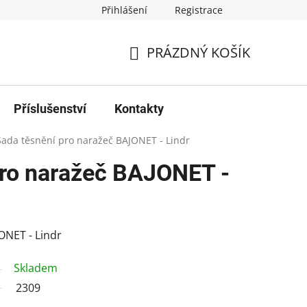
Přihlášení
Registrace
PRÁZDNÝ KOŠÍK
NÁKUPNÍ
KOŠÍK
Příslušenství
Kontakty
Sada těsnění pro naražeč BAJONET - Lindr
pro naražeč BAJONET -
ONET - Lindr
Skladem
2309