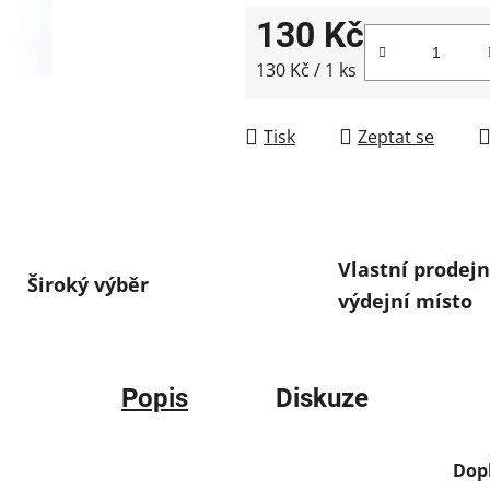
130 Kč
Měrná cena:
130 Kč / 1 ks
Tisk
Zeptat se
Vlastní prodejn
Široký výběr
výdejní místo
Popis
Diskuze
Dop