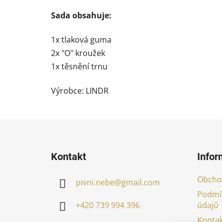
Sada obsahuje:
1x tlaková guma
2x "O" kroužek
1x těsnění trnu
Výrobce: LINDR
Z
á
Kontakt
Infor
p
a
Obcho
pivni.nebe
@
gmail.com
t
Podmí
í
údajů
+420 739 994 396
Kontak