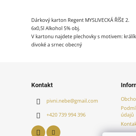
Dárkový karton Regent MYSLIVECKÁ ŘÍŠE 2.
6x0,5l Alkohol 5% obj.
V kartonu najdete plechovky s motivem: králík 
divoké a srnec obecný
Z
á
Kontakt
Infor
p
a
Obcho
pivni.nebe
@
gmail.com
t
Podmí
í
údajů
+420 739 994 396
Kontak