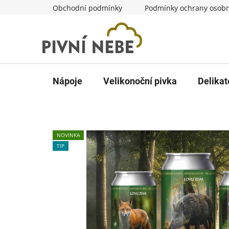
Přejít
Obchodní podmínky
Podmínky ochrany osobn
na
obsah
Nápoje
Velikonoční pivka
Delikat
NOVINKA
TIP