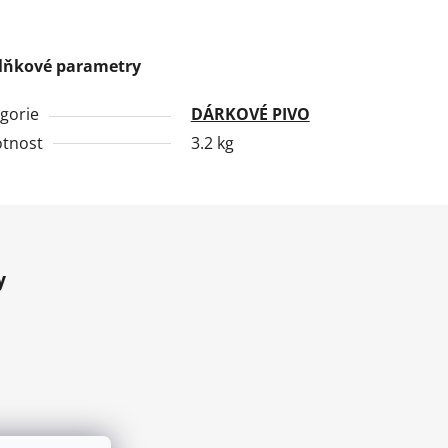
lňkové parametry
gorie
DÁRKOVÉ PIVO
tnost
3.2 kg
y