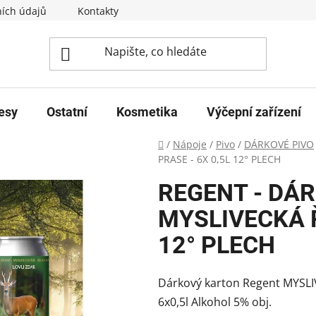
ích údajů
Kontakty
esy
Ostatní
Kosmetika
Výčepní zařízení
Domů
/
Nápoje
/
Pivo
/
DÁRKOVÉ PIVO
PRASE - 6X 0,5L 12° PLECH
REGENT - DÁR
MYSLIVECKÁ Ř
12° PLECH
Dárkový karton Regent MYSLI
6x0,5l Alkohol 5% obj.