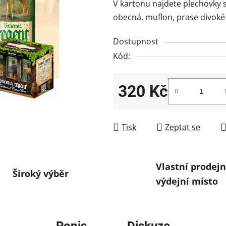
V kartonu najdete plechovky s 
obecná, muflon, prase divoké
Dostupnost
Kód:
320 Kč
Měrná cena:
Tisk
Zeptat se
Vlastní prodejn
Široký výběr
výdejní místo
Popis
Diskuze