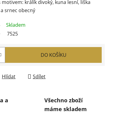
motivem: králík divoký, kuna lesní, liška
 a srnec obecný
Skladem
7525
DO KOŠÍKU
Hlídat
Sdílet
a a
Všechno zboží
máme skladem