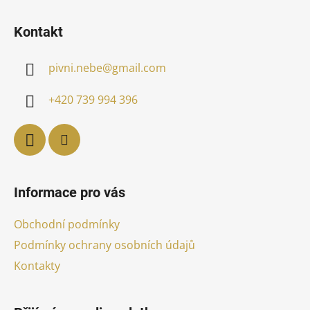
Z
á
Kontakt
p
a
pivni.nebe
@
gmail.com
t
í
+420 739 994 396
Informace pro vás
Obchodní podmínky
Podmínky ochrany osobních údajů
Kontakty