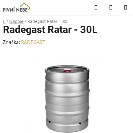
Přejít
Hledat
NÁKUP
na
KOŠÍK
obsah
Domů
/
Nápoje
/
Radegast Ratar - 30L
Radegast Ratar - 30L
Značka:
RADEGAST