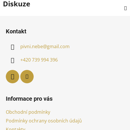
Diskuze
Z
á
Kontakt
p
a
pivni.nebe
@
gmail.com
t
í
+420 739 994 396
Informace pro vás
Obchodní podmínky
Podmínky ochrany osobních údajů
Kontakty