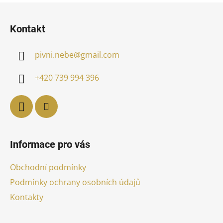
Z
á
Kontakt
p
a
pivni.nebe
@
gmail.com
t
í
+420 739 994 396
Informace pro vás
Obchodní podmínky
Podmínky ochrany osobních údajů
Kontakty