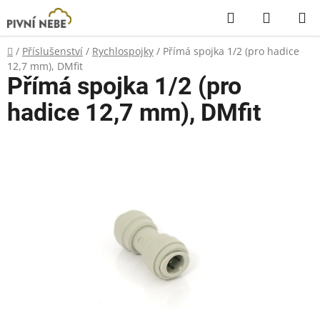
Přejít
Hledat
NÁKUP
na
KOŠÍK
obsah
Domů
/
Příslušenství
/
Rychlospojky
/
Přímá spojka 1/2 (pro hadice
12,7 mm), DMfit
Přímá spojka 1/2 (pro
hadice 12,7 mm), DMfit