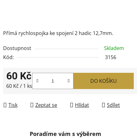
Přímá rychlospojka ke spojení 2 hadic 12,7mm.
Dostupnost
Skladem
Kód:
3156
60 Kč
DO KOŠÍKU
Měrná cena:
60 Kč / 1 ks
Tisk
Zeptat se
Hlídat
Sdílet
Poradíme vám s výběrem