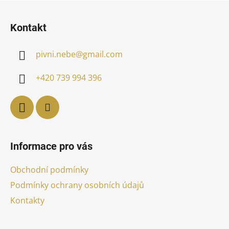
Z
á
Kontakt
p
a
pivni.nebe
@
gmail.com
t
í
+420 739 994 396
Informace pro vás
Obchodní podmínky
Podmínky ochrany osobních údajů
Kontakty