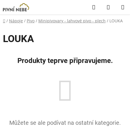
Přejít
Hledat
NÁKUP
na
KOŠÍK
obsah
Domů
/
Nápoje
/
Pivo
/
Minipivovary - lahvové pivo - plech
/
LOUKA
LOUKA
Produkty teprve připravujeme.
Můžete se ale podívat na ostatní kategorie.