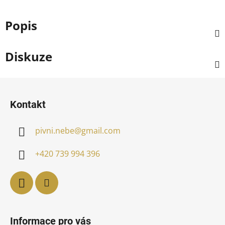
Popis
Diskuze
Z
á
Kontakt
p
a
pivni.nebe
@
gmail.com
t
í
+420 739 994 396
Informace pro vás