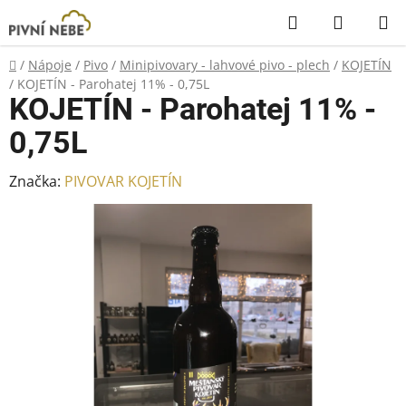
Přejít
Hledat
NÁKUP
na
KOŠÍK
obsah
Domů
/
Nápoje
/
Pivo
/
Minipivovary - lahvové pivo - plech
/
KOJETÍN
/
KOJETÍN - Parohatej 11% - 0,75L
KOJETÍN - Parohatej 11% -
0,75L
Značka:
PIVOVAR KOJETÍN