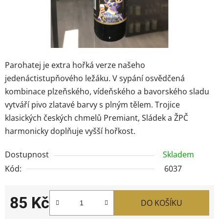
Parohatej je extra hořká verze našeho
jedenáctistupňového ležáku. V sypání osvědčená
kombinace plzeňského, vídeňského a bavorského sladu
vytváří pivo zlatavé barvy s plným tělem. Trojice
klasických českých chmelů Premiant, Sládek a ŽPČ
harmonicky doplňuje vyšší hořkost.
Dostupnost
Skladem
Kód:
6037
85 Kč
DO KOŠÍKU
Měrná cena: