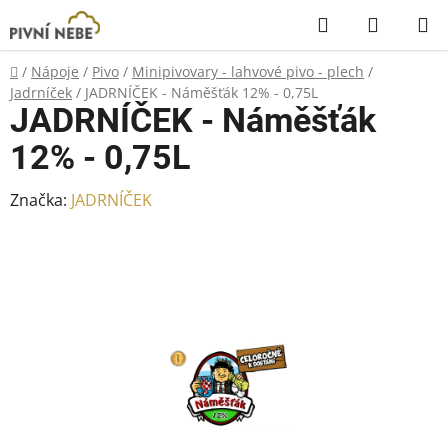
Přejít
Hledat
NÁKUP
na
KOŠÍK
obsah
Domů
/
Nápoje
/
Pivo
/
Minipivovary - lahvové pivo - plech
/
Jadrníček
/
JADRNÍČEK - Náměšťák 12% - 0,75L
JADRNÍČEK - Náměšťák
12% - 0,75L
Značka:
JADRNÍČEK