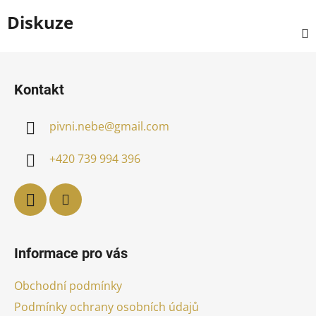
Diskuze
Z
á
Kontakt
p
a
pivni.nebe
@
gmail.com
t
í
+420 739 994 396
Informace pro vás
Obchodní podmínky
Podmínky ochrany osobních údajů