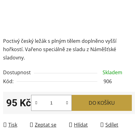
Poctivý český ležák s plným tělem doplněno vyšší
hořkostí. Vařeno speciálně ze sladu z Náměšťské
sladovny.
Dostupnost
Skladem
Kód:
906
95 Kč
DO KOŠÍKU
Měrná cena:
Tisk
Zeptat se
Hlídat
Sdílet