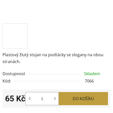
Plastový žlutý stojan na podtácky se slogany na obou
stranách.
Dostupnost
Skladem
Kód:
7066
65 Kč
DO KOŠÍKU
Měrná cena: