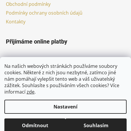
Obchodní podmínky
Podmínky ochrany osobních údajů
Kontakty
Přijímáme online platby
Na našich webových stránkách používáme soubory
cookies. Některé z nich jsou nezbytné, zatímco jiné
nám pomáhají vylepšit tento web a váš uživatelský
Facebook
zážitek. Souhlasíte s používáním všech cookies?
Více
informací
zde
.
Nastavení
Vytvořil Shoptet
Odmítnout
Souhlasím
Copyright 2026
pivni-nebe.cz
. Všechna práva