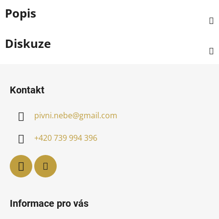
Popis
Diskuze
Z
á
Kontakt
p
a
pivni.nebe
@
gmail.com
t
í
+420 739 994 396
Informace pro vás