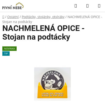
Přejít
Hledat
NÁKUP
na
KOŠÍK
obsah
Domů
/
Ostatní
/
Podtácky, stojánky, otvíráky
/
NACHMELENÁ OPICE -
Stojan na podtácky
NACHMELENÁ OPICE -
Stojan na podtácky
NOVINKA
TIP