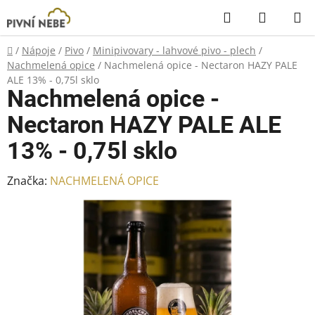
Přejít
Hledat
NÁKUP
na
KOŠÍK
obsah
Domů
/
Nápoje
/
Pivo
/
Minipivovary - lahvové pivo - plech
/
Nachmelená opice
/
Nachmelená opice - Nectaron HAZY PALE
ALE 13% - 0,75l sklo
Nachmelená opice -
Nectaron HAZY PALE ALE
13% - 0,75l sklo
Značka:
NACHMELENÁ OPICE