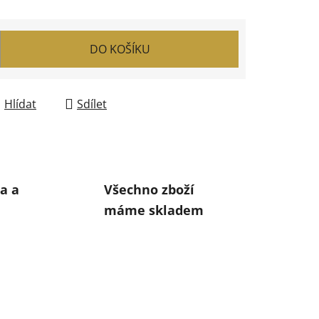
DO KOŠÍKU
Hlídat
Sdílet
a a
Všechno zboží
máme skladem