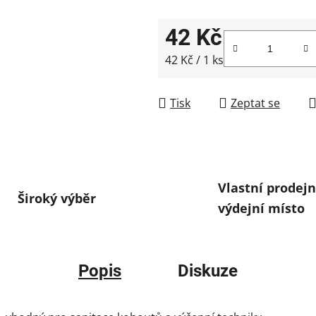
42 Kč
Měrná cena:
42 Kč / 1 ks
Tisk
Zeptat se
Vlastní prodejn
Široký výběr
výdejní místo
Popis
Diskuze