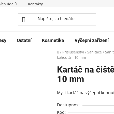
ích údajů
Kontakty
esy
Ostatní
Kosmetika
Výčepní zařízení
Domů
/
Příslušenství
/
Sanitace
/
Sanit
kohoutů - 10 mm
Kartáč na čišt
10 mm
Mycí kartáč na výčepní koho
Dostupnost
Kód: