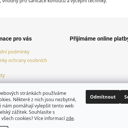
 vhodný pro sanitace kohoutů a výčepní techniky.
mace pro vás
Přijímáme online platb
dní podmínky
nky ochrany osobních
ty
webových stránkách používáme
Odmítnout
S
kies. Některé z nich jsou nezbytné,
é nám pomáhají vylepšit tento web
elský zážitek. Souhlasíte s
 všech cookies?
Více informací
zde
.