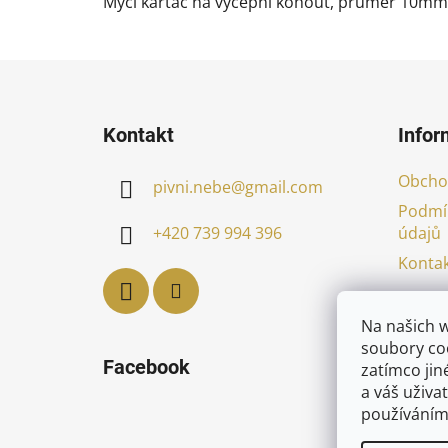
Mycí kartáč na výčepní kohout, průměr 10mm,
Z
á
Kontakt
Infor
p
a
Obcho
pivni.nebe
@
gmail.com
t
Podmí
í
údajů
+420 739 994 396
Kontak
Na našich 
soubory coo
Facebook
zatímco jin
a váš uživat
používáním