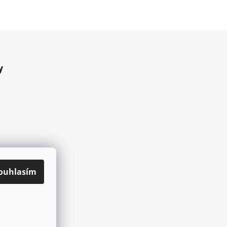
y
ouhlasím