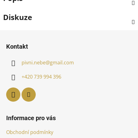
Diskuze
Z
á
Kontakt
p
a
pivni.nebe
@
gmail.com
t
í
+420 739 994 396
Informace pro vás
Obchodní podmínky