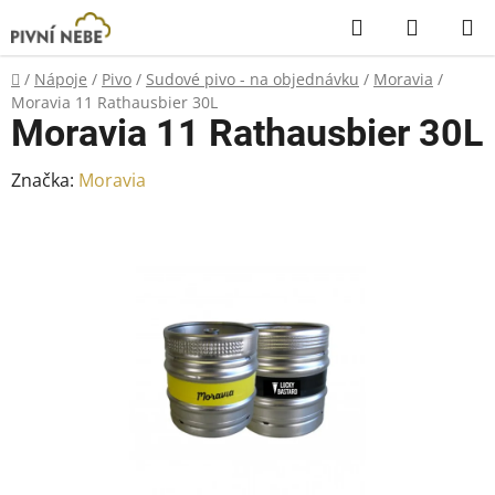
Přejít
Hledat
NÁKUP
na
KOŠÍK
obsah
Domů
/
Nápoje
/
Pivo
/
Sudové pivo - na objednávku
/
Moravia
/
Moravia 11 Rathausbier 30L
Moravia 11 Rathausbier 30L
Značka:
Moravia