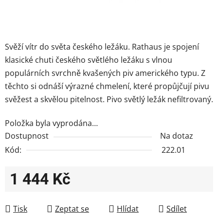
Svěží vítr do světa českého ležáku. Rathaus je spojení
klasické chuti českého světlého ležáku s vlnou
populárních svrchně kvašených piv amerického typu. Z
těchto si odnáší výrazné chmelení, které propůjčují pivu
svěžest a skvělou pitelnost.
Pivo světlý ležák nefiltrovaný.
Položka byla vyprodána…
Dostupnost
Na dotaz
Kód:
222.01
1 444 Kč
Měrná cena:
Tisk
Zeptat se
Hlídat
Sdílet