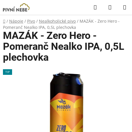
Přejít
Hledat
NÁKUP
na
KOŠÍK
obsah
Domů
/
Nápoje
/
Pivo
/
Nealkoholické pivo
/
MAZÁK - Zero Hero -
Pomeranč Nealko IPA, 0,5L plechovka
MAZÁK - Zero Hero -
Pomeranč Nealko IPA, 0,5L
plechovka
TIP