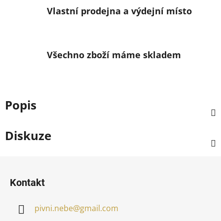
Vlastní prodejna a výdejní místo
Všechno zboží máme skladem
Popis
Diskuze
Z
á
Kontakt
p
a
pivni.nebe
@
gmail.com
t