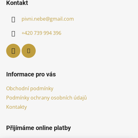
Kontakt
p
a
pivni.nebe
@
gmail.com
t
í
+420 739 994 396
Informace pro vás
Obchodní podmínky
Podmínky ochrany osobních údajů
Kontakty
Přijímáme online platby