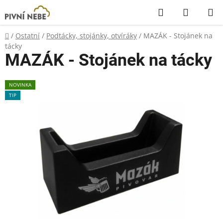
Přejít
Hledat
NÁKUP
na
KOŠÍK
obsah
Domů
/
Ostatní
/
Podtácky, stojánky, otvíráky
/
MAZÁK - Stojánek na
tácky
MAZÁK - Stojánek na tácky
NOVINKA
TIP