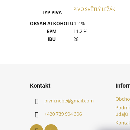
PIVO SVĚTLÝ LEŽÁK
TYP PIVA
OBSAH ALKOHOLU
4.2 %
EPM
11.2 %
IBU
28
Z
á
Kontakt
Infor
p
a
Obcho
pivni.nebe
@
gmail.com
t
Podmí
í
údajů
+420 739 994 396
Kontak