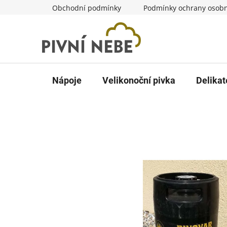
Přejít
Obchodní podmínky
Podmínky ochrany osobn
na
obsah
Nápoje
Velikonoční pivka
Delikat