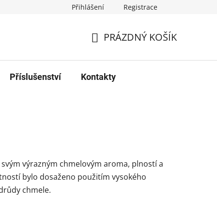
Přihlášení
Registrace
PRÁZDNÝ KOŠÍK
NÁKUPNÍ
KOŠÍK
Příslušenství
Kontakty
m svým výrazným chmelovým aroma, plností a
stností bylo dosaženo použitím vysokého
odrůdy chmele.