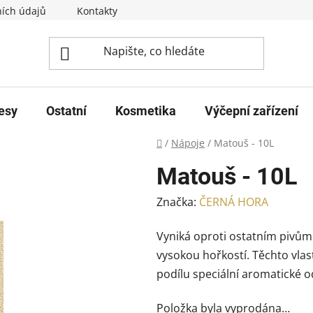
ích údajů
Kontakty
esy
Ostatní
Kosmetika
Výčepní zařízení
Domů
/
Nápoje
/
Matouš - 10L
Matouš - 10L
Značka:
ČERNÁ HORA
Vyniká oproti ostatním pivů
vysokou hořkostí. Těchto vla
podílu speciální aromatické 
Položka byla vyprodána…