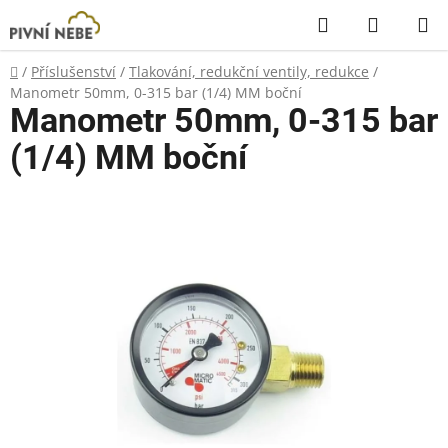
Přejít
Hledat
NÁKUP
na
KOŠÍK
obsah
Domů
/
Příslušenství
/
Tlakování, redukční ventily, redukce
/
Manometr 50mm, 0-315 bar (1/4) MM boční
Manometr 50mm, 0-315 bar
(1/4) MM boční