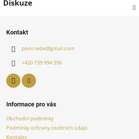
Diskuze
Z
á
Kontakt
p
a
pivni.nebe
@
gmail.com
t
í
+420 739 994 396
Informace pro vás
Obchodní podmínky
Podmínky ochrany osobních údajů
Kontakty