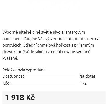
Výborně pitelné plné světlé pivo s jantarovým
nádechem. Zaujme Vás výraznou chutí po citrusech a
borovicích. Střední chmelová hořkost s příjemným
dozvukem. S
větlé silné pivo nefiltrované svrchně
kvašené.
Položka byla vyprodána…
Dostupnost
Na dotaz
Kód:
172
1 918 Kč
Měrná cena: