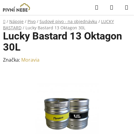
Přejít
Hledat
NÁKUP
na
KOŠÍK
obsah
Domů
/
Nápoje
/
Pivo
/
Sudové pivo - na objednávku
/
LUCKY
BASTARD
/
Lucky Bastard 13 Oktagon 30L
Lucky Bastard 13 Oktagon
30L
Značka:
Moravia