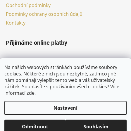
Obchodní podmínky
Podmínky ochrany osobních údajů
Kontakty
Přijímáme online platby
Na našich webových stránkách používáme soubory
cookies. Některé z nich jsou nezbytné, zatímco jiné
nám pomáhají vylepšit tento web a váš uživatelský
Facebook
zážitek. Souhlasíte s používáním všech cookies?
Více
informací
zde
.
Nastavení
Vytvořil Shoptet
Odmítnout
Souhlasím
Copyright 2026
pivni-nebe.cz
. Všechna práva