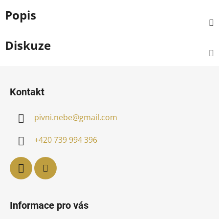
Popis
Diskuze
Z
á
Kontakt
p
a
pivni.nebe
@
gmail.com
t
í
+420 739 994 396
Informace pro vás