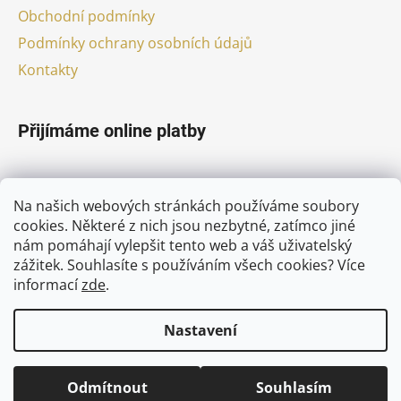
Obchodní podmínky
Podmínky ochrany osobních údajů
Kontakty
Přijímáme online platby
Na našich webových stránkách používáme soubory
cookies. Některé z nich jsou nezbytné, zatímco jiné
nám pomáhají vylepšit tento web a váš uživatelský
Facebook
zážitek. Souhlasíte s používáním všech cookies?
Více
informací
zde
.
Nastavení
Vytvořil Shoptet
Odmítnout
Souhlasím
Copyright 2026
pivni-nebe.cz
. Všechna práva