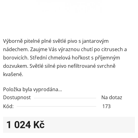
Výborně pitelné plné světlé pivo s jantarovým
nádechem. Zaujme Vás výraznou chutí po citrusech a
borovicích. Střední chmelová hořkost s příjemným
dozvukem. S
větlé silné pivo nefiltrované svrchně
kvašené.
Položka byla vyprodána…
Dostupnost
Na dotaz
Kód:
173
1 024 Kč
Měrná cena: