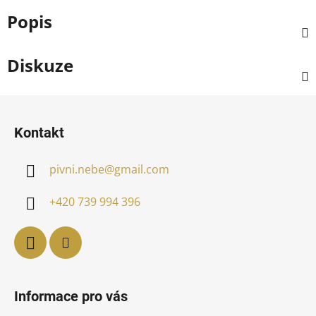
Popis
Diskuze
Z
á
Kontakt
p
a
pivni.nebe
@
gmail.com
t
í
+420 739 994 396
Informace pro vás