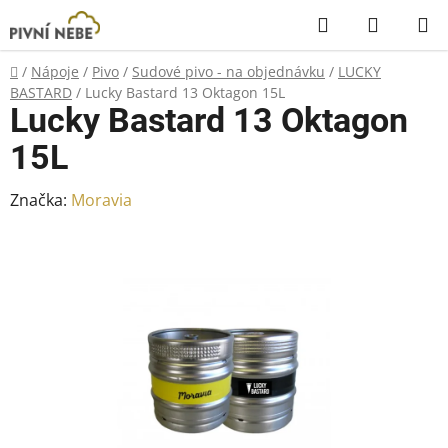
Přejít
Hledat
NÁKUP
na
KOŠÍK
obsah
Domů
/
Nápoje
/
Pivo
/
Sudové pivo - na objednávku
/
LUCKY
BASTARD
/
Lucky Bastard 13 Oktagon 15L
Lucky Bastard 13 Oktagon
15L
Značka:
Moravia