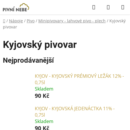
Přejít
Hledat
NÁKUP
na
KOŠÍK
obsah
Domů
/
Nápoje
/
Pivo
/
Minipivovary - lahvové pivo - plech
/
Kyjovský
pivovar
Kyjovský pivovar
Nejprodávanější
KYJOV - KYJOVSKÝ PRÉMIOVÝ LEŽÁK 12% -
0,75l
Skladem
90 Kč
KYJOV - KYJOVSKÁ JEDENÁCTKA 11% -
0,75l
Skladem
90 Kč