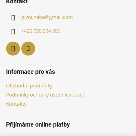
Kontakt
p
a
pivni.nebe
@
gmail.com
t
í
+420 739 994 396
Informace pro vás
Obchodní podmínky
Podmínky ochrany osobních údajů
Kontakty
Přijímáme online platby