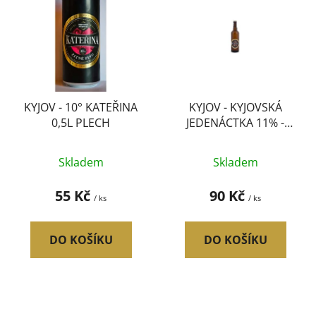
ý
r
p
o
i
d
s
u
p
k
r
t
KYJOV - 10° KATEŘINA
KYJOV - KYJOVSKÁ
o
ů
0,5L PLECH
JEDENÁCTKA 11% -
d
0,75l
u
Skladem
Skladem
k
t
55 Kč
90 Kč
/ ks
/ ks
ů
DO KOŠÍKU
DO KOŠÍKU