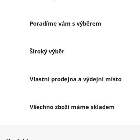
O
v
l
á
Poradíme vám s výběrem
d
a
c
í
Široký výběr
p
r
v
k
Vlastní prodejna a výdejní místo
y
v
ý
p
Všechno zboží máme skladem
i
s
u
Z
á