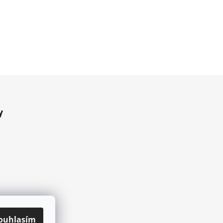
y
ouhlasím