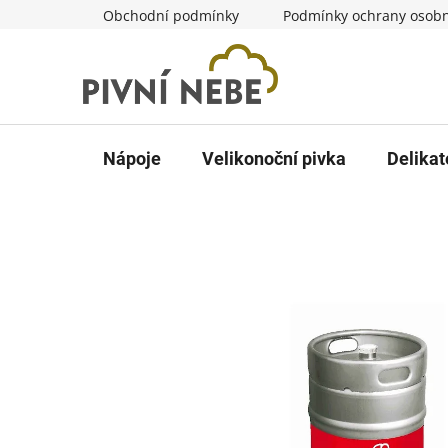
Přejít
Obchodní podmínky
Podmínky ochrany osobn
na
obsah
Nápoje
Velikonoční pivka
Delikat