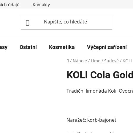
ích údajů
Kontakty
esy
Ostatní
Kosmetika
Výčepní zařízení
Domů
/
Nápoje
/
Limo
/
Sudové
/
KOLI 
KOLI Cola Gol
Tradiční limonáda Koli. Ovocn
Naražeč: korb-bajonet