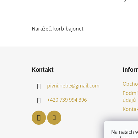
Naražeč: korb-bajonet
Z
á
Kontakt
Infor
p
a
Obcho
pivni.nebe
@
gmail.com
t
Podmí
í
údajů
+420 739 994 396
Kontak
Na našich 