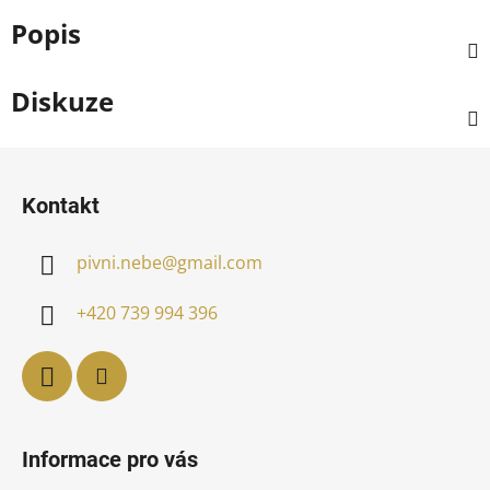
Popis
Diskuze
Z
á
Kontakt
p
a
pivni.nebe
@
gmail.com
t
í
+420 739 994 396
Informace pro vás