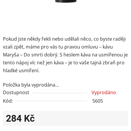
Pokud jste někdy řekli nebo udělali něco, co byste raději
vzali zpět, máme pro vás tu pravou omluvu – kávu
Maryša – Do smrti dobrý. S heslem káva na usmířenou je
tento nápoj víc než jen káva – je to vaše tajná zbraň pro
hladké usmíření.
Položka byla vyprodána…
Dostupnost
Vyprodáno
Kód:
5605
284 Kč
Měrná cena: