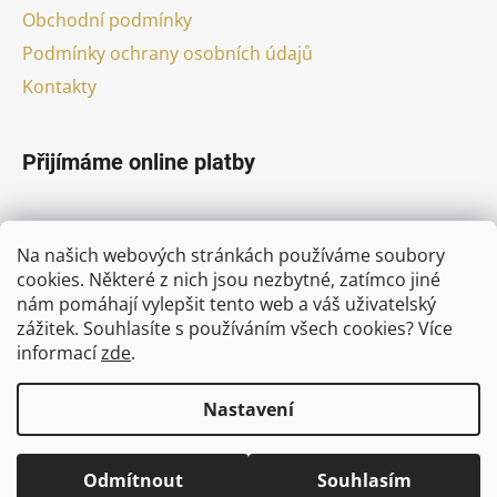
Obchodní podmínky
Podmínky ochrany osobních údajů
Kontakty
Přijímáme online platby
Na našich webových stránkách používáme soubory
cookies. Některé z nich jsou nezbytné, zatímco jiné
nám pomáhají vylepšit tento web a váš uživatelský
Facebook
zážitek. Souhlasíte s používáním všech cookies?
Více
informací
zde
.
Nastavení
Vytvořil Shoptet
Odmítnout
Souhlasím
Copyright 2026
pivni-nebe.cz
. Všechna práva