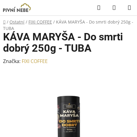
Přejít
Hledat
NÁKUP
na
KOŠÍK
obsah
Domů
/
Ostatní
/
FIXI COFFEE
/
KÁVA MARYŠA - Do smrti dobrý 250g -
TUBA
KÁVA MARYŠA - Do smrti
dobrý 250g - TUBA
Značka:
FIXI COFFEE