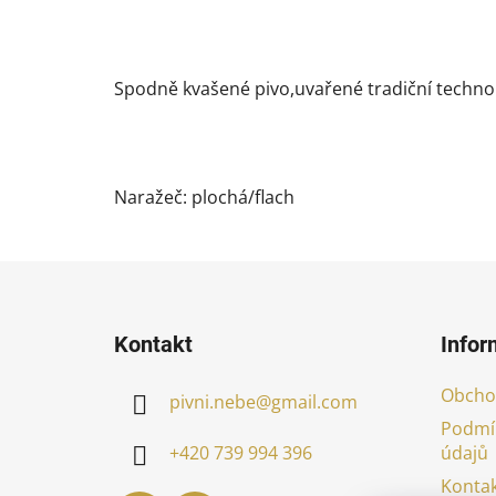
Spodně kvašené pivo,uvařené tradiční technolog
Naražeč: plochá/flach
Z
á
Kontakt
Infor
p
a
Obcho
pivni.nebe
@
gmail.com
t
Podmí
í
údajů
+420 739 994 396
Kontak