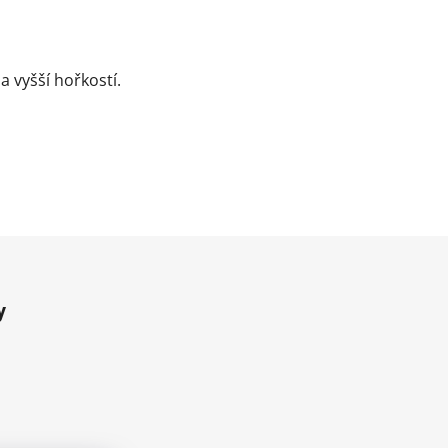
a vyšší hořkostí.
y