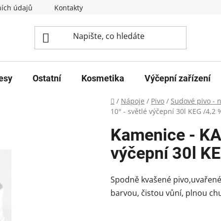
ích údajů
Kontakty
esy
Ostatní
Kosmetika
Výčepní zařízení
Domů
/
Nápoje
/
Pivo
/
Sudové pivo - 
10° - světlé výčepní 30l KEG /4,2 
Kamenice - KA
výčepní 30l KE
Spodně kvašené pivo,uvařené t
barvou, čistou vůní, plnou chu