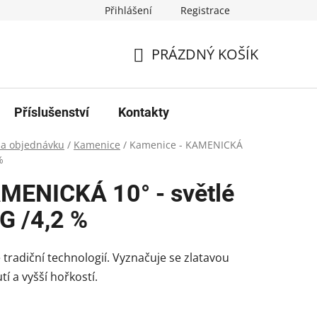
Přihlášení
Registrace
PRÁZDNÝ KOŠÍK
NÁKUPNÍ
KOŠÍK
Příslušenství
Kontakty
na objednávku
/
Kamenice
/
Kamenice - KAMENICKÁ
%
MENICKÁ 10° - světlé
G /4,2 %
radiční technologií. Vyznačuje se zlatavou
tí a vyšší hořkostí.