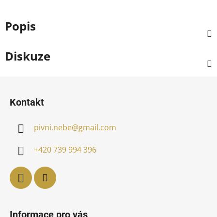
Popis
Diskuze
Z
á
Kontakt
p
a
pivni.nebe
@
gmail.com
t
í
+420 739 994 396
Informace pro vás