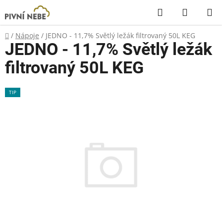
Přejít
Hledat
NÁKUP
na
KOŠÍK
obsah
Domů
/
Nápoje
/
JEDNO - 11,7% Světlý ležák filtrovaný 50L KEG
JEDNO - 11,7% Světlý ležák
filtrovaný 50L KEG
TIP