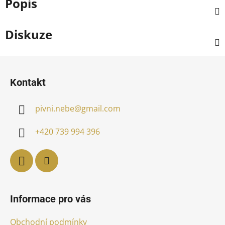
Popis
Diskuze
Z
á
Kontakt
p
a
pivni.nebe
@
gmail.com
t
í
+420 739 994 396
Informace pro vás
Obchodní podmínky