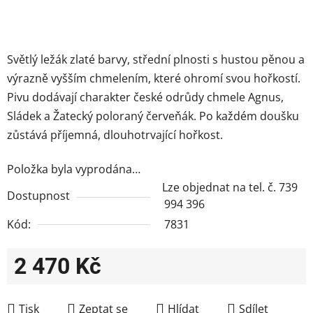
Světlý ležák zlaté barvy, střední plnosti s hustou pěnou a
výrazně vyšším chmelením, které ohromí svou hořkostí.
Pivu dodávají charakter české odrůdy chmele Agnus,
Sládek a Žatecký poloraný červeňák. Po každém doušku
zůstává příjemná, dlouhotrvající hořkost.
Položka byla vyprodána…
Lze objednat na tel. č. 739
Dostupnost
994 396
Kód:
7831
2 470 Kč
Měrná cena:
Tisk
Zeptat se
Hlídat
Sdílet