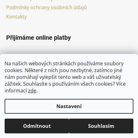
Podmínky ochrany osobních údajů
Kontakty
Přijímáme online platby
Na našich webových stránkách používáme soubory
cookies. Některé z nich jsou nezbytné, zatímco jiné
nám pomáhají vylepšit tento web a váš uživatelský
Facebook
zážitek. Souhlasíte s používáním všech cookies?
Více
informací
zde
.
Nastavení
Vytvořil Shoptet
Odmítnout
Souhlasím
Copyright 2026
pivni-nebe.cz
. Všechna práva
vyhrazena.
Upravit nastavení cookies