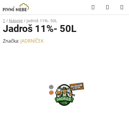
Přejít
Hledat
NÁKUP
na
KOŠÍK
obsah
Domů
/
Nápoje
/
Jadroš 11%- 50L
Jadroš 11%- 50L
Značka:
JADRNÍČEK