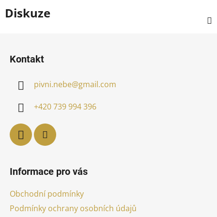
Diskuze
Z
á
Kontakt
p
a
pivni.nebe
@
gmail.com
t
í
+420 739 994 396
Informace pro vás
Obchodní podmínky
Podmínky ochrany osobních údajů