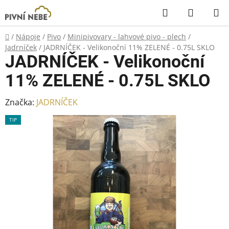
Přejít
Hledat
NÁKUP
na
KOŠÍK
obsah
Domů
/
Nápoje
/
Pivo
/
Minipivovary - lahvové pivo - plech
/
Jadrníček
/
JADRNÍČEK - Velikonoční 11% ZELENÉ - 0.75L SKLO
JADRNÍČEK - Velikonoční
11% ZELENÉ - 0.75L SKLO
Značka:
JADRNÍČEK
TIP