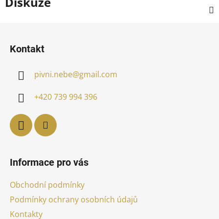
Diskuze
Z
á
Kontakt
p
a
pivni.nebe
@
gmail.com
t
í
+420 739 994 396
Informace pro vás
Obchodní podmínky
Podmínky ochrany osobních údajů
Kontakty