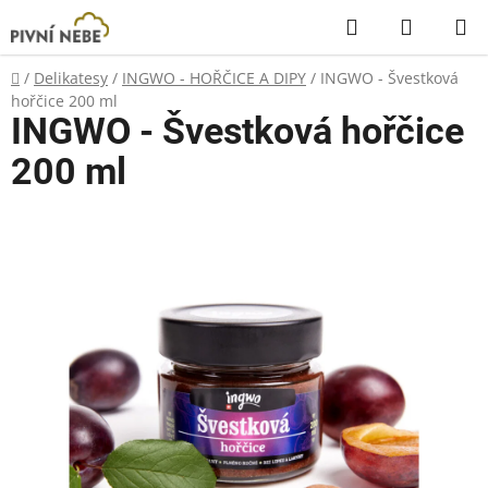
Přejít
Hledat
NÁKUP
na
KOŠÍK
obsah
Domů
/
Delikatesy
/
INGWO - HOŘČICE A DIPY
/
INGWO - Švestková
hořčice 200 ml
INGWO - Švestková hořčice
200 ml