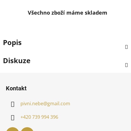
Všechno zboží máme skladem
Popis
Diskuze
Z
á
Kontakt
p
a
pivni.nebe
@
gmail.com
t
í
+420 739 994 396