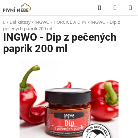
Přejít
Hledat
NÁKUP
na
KOŠÍK
obsah
Domů
/
Delikatesy
/
INGWO - HOŘČICE A DIPY
/
INGWO - Dip z
pečených paprik 200 ml
INGWO - Dip z pečených
paprik 200 ml