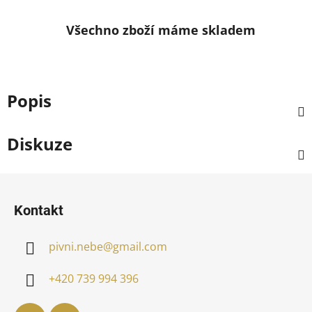
Všechno zboží máme skladem
Popis
Diskuze
Z
á
Kontakt
p
a
pivni.nebe
@
gmail.com
t
í
+420 739 994 396