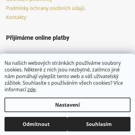
Podmínky ochrany osobních údajů
Kontakty
Přijímáme online platby
Na našich webových stránkách používáme soubory
cookies. Některé z nich jsou nezbytné, zatímco jiné
nám pomáhají vylepšit tento web a váš uživatelský
Facebook
zážitek. Souhlasíte s používáním všech cookies?
Více
informací
zde
.
Nastavení
Vytvořil Shoptet
Odmítnout
Souhlasím
Copyright 2026
pivni-nebe.cz
. Všechna práva
vyhrazena.
Upravit nastavení cookies