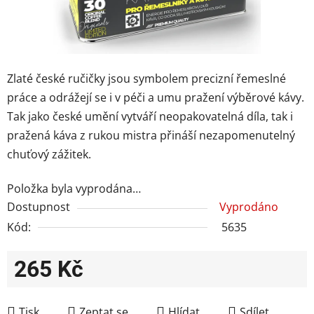
Zlaté české ručičky jsou symbolem precizní řemeslné
práce a odrážejí se i v péči a umu pražení výběrové kávy.
Tak jako české umění vytváří neopakovatelná díla, tak i
pražená káva z rukou mistra přináší nezapomenutelný
chuťový zážitek.
Položka byla vyprodána…
Dostupnost
Vyprodáno
Kód:
5635
265 Kč
Měrná cena:
Tisk
Zeptat se
Hlídat
Sdílet