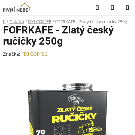
Přejít
Hledat
NÁKUP
na
KOŠÍK
obsah
Domů
/
Ostatní
/
FIXI COFFEE
/
FOFRKAFE - Zlatý český ručičky 250g
FOFRKAFE - Zlatý český
ručičky 250g
Značka:
FIXI COFFEE