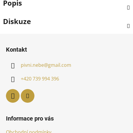
Popis
Diskuze
Z
á
Kontakt
p
a
pivni.nebe
@
gmail.com
t
í
+420 739 994 396
Informace pro vás
Obchodní podmínky