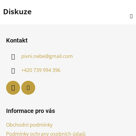
Diskuze
Z
á
Kontakt
p
a
pivni.nebe
@
gmail.com
t
í
+420 739 994 396
Informace pro vás
Obchodní podmínky
Podmínky ochrany osobních údajů