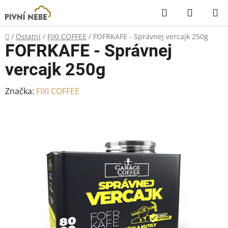
Přejít
Hledat
NÁKUP
na
KOŠÍK
obsah
Domů
/
Ostatní
/
FIXI COFFEE
/
FOFRKAFE - Správnej vercajk 250g
FOFRKAFE - Správnej
vercajk 250g
Značka:
FIXI COFFEE