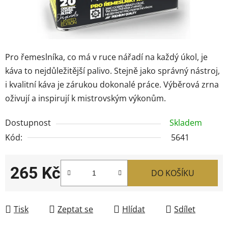
Pro řemeslníka, co má v ruce nářadí na každý úkol, je
káva to nejdůležitější palivo. Stejně jako správný nástroj,
i kvalitní káva je zárukou dokonalé práce. Výběrová zrna
oživují a inspirují k mistrovským výkonům.
Dostupnost
Skladem
Kód:
5641
265 Kč
DO KOŠÍKU
Měrná cena:
Tisk
Zeptat se
Hlídat
Sdílet