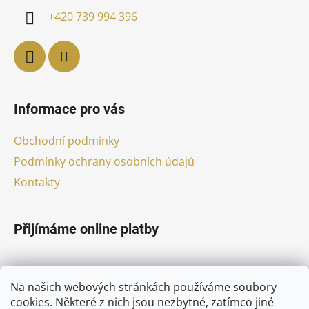
í
+420 739 994 396
Informace pro vás
Obchodní podmínky
Podmínky ochrany osobních údajů
Kontakty
Přijímáme online platby
Na našich webových stránkách používáme soubory
cookies. Některé z nich jsou nezbytné, zatímco jiné