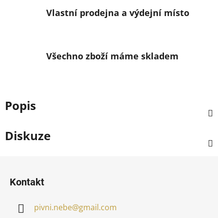
Vlastní prodejna a výdejní místo
Všechno zboží máme skladem
Popis
Diskuze
Z
á
Kontakt
p
a
pivni.nebe
@
gmail.com
t