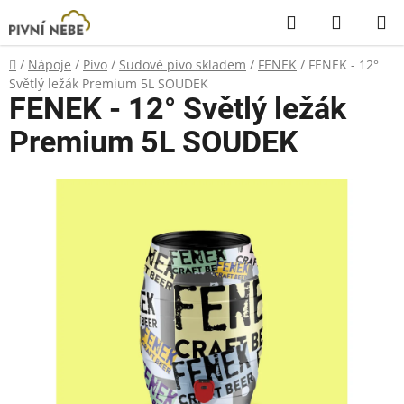
Přejít
Hledat
NÁKUP
na
KOŠÍK
obsah
Domů
/
Nápoje
/
Pivo
/
Sudové pivo skladem
/
FENEK
/
FENEK - 12°
Světlý ležák Premium 5L SOUDEK
FENEK - 12° Světlý ležák
Premium 5L SOUDEK