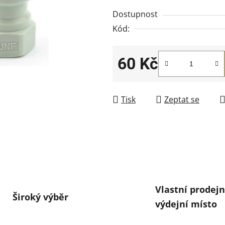
Dostupnost
Kód:
60 Kč
Měrná cena:
Tisk
Zeptat se
Vlastní prodejn
Široký výběr
výdejní místo