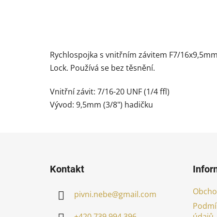
Rychlospojka s vnitřním závitem F7/16x9,5mm 
Lock. Používá se bez těsnění.
Vnitřní závit: 7/16-20 UNF (1/4 ffl)
Vývod: 9,5mm (3/8") hadičku
Z
á
Kontakt
Infor
p
a
Obcho
pivni.nebe
@
gmail.com
t
Podmí
í
údajů
+420 739 994 396