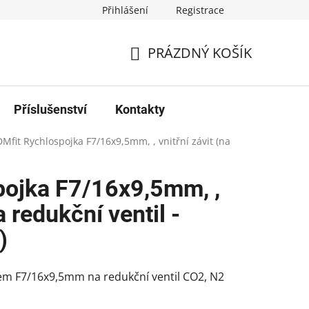
Přihlášení
Registrace
PRÁZDNÝ KOŠÍK
NÁKUPNÍ
KOŠÍK
Příslušenství
Kontakty
DMfit Rychlospojka F7/16x9,5mm, , vnitřní závit (na
pojka F7/16x9,5mm, ,
a redukční ventil -
)
tem F7/16x9,5mm na redukční ventil CO2, N2