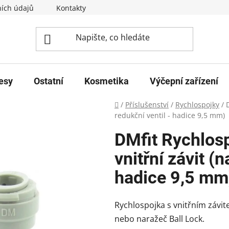
ích údajů
Kontakty
esy
Ostatní
Kosmetika
Výčepní zařízení
Domů
/
Příslušenství
/
Rychlospojky
/
redukční ventil - hadice 9,5 mm)
DMfit Rychlos
vnitřní závit (n
hadice 9,5 mm
Rychlospojka s vnitřním závi
nebo naražeč Ball Lock.