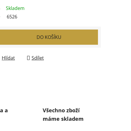
Skladem
6526
DO KOŠÍKU
Hlídat
Sdílet
a a
Všechno zboží
máme skladem