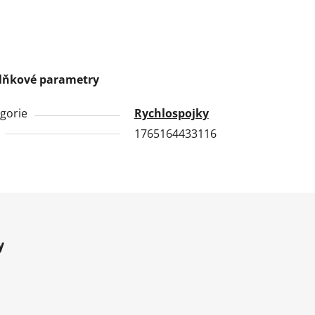
lňkové parametry
gorie
Rychlospojky
1765164433116
y