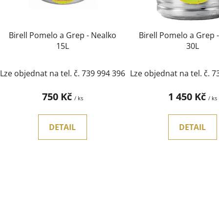
r
o
d
Birell Pomelo a Grep - Nealko
Birell Pomelo a Grep 
u
15L
30L
k
t
Lze objednat na tel. č. 739 994 396
Lze objednat na tel. č. 
ů
750 Kč
1 450 Kč
/ ks
/ ks
DETAIL
DETAIL
O
v
l
á
d