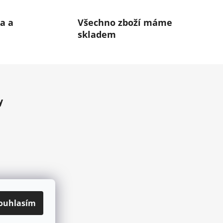
a a
Všechno zboží máme
skladem
y
ouhlasím