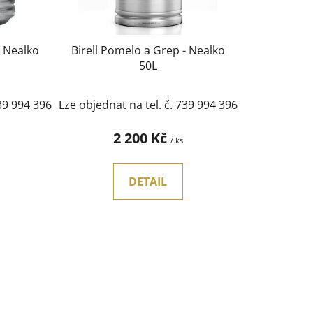
d
u
k
- Nealko
Birell Pomelo a Grep - Nealko
t
50L
ů
739 994 396
Lze objednat na tel. č. 739 994 396
2 200 Kč
/ ks
DETAIL