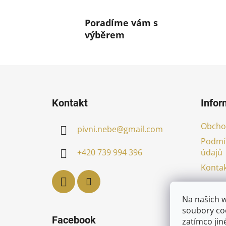
Poradíme vám s
výběrem
Z
á
Kontakt
Infor
p
a
Obcho
pivni.nebe
@
gmail.com
t
Podmí
í
údajů
+420 739 994 396
Kontak
Na našich 
soubory coo
Facebook
zatímco jin