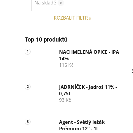
Na skladě
0
p
a
ROZBALIT FILTR
n
e
l
Top 10 produktů
NACHMELENÁ OPICE - IPA
14%
115 Kč
JADRNÍČEK - Jadroš 11% -
0,75L
93 Kč
i
Agent - Světlý ležák
Prémium 12° - 1L