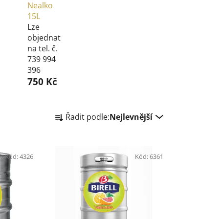
Nealko
15L
Lze
objednat
na tel. č.
739 994
396
750 Kč
Ř
Řadit podle:
Nejlevnější
a
z
e
Kód:
4326
Kód:
6361
n
í
p
r
o