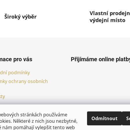
Vlastní prodejn
Široký výběr
výdejní místo
mace pro vás
Přijímáme online platb
dní podmínky
nky ochrany osobních
ty
webových stránkách používáme
Odmítnout
S
kies. Některé z nich jsou nezbytné,
é nám pomáhají vylepšit tento web