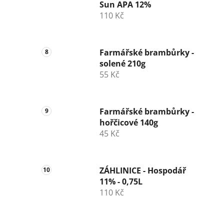
Sun APA 12%
110 Kč
Farmářské brambůrky -
solené 210g
55 Kč
Farmářské brambůrky -
hořčicové 140g
45 Kč
ZÁHLINICE - Hospodář
11% - 0,75L
110 Kč