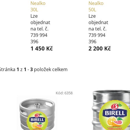
Nealko
Nealko
30L
50L
Lze
Lze
objednat
objednat
na tel. č.
na tel. č.
739 994
739 994
396
396
1 450 Kč
2 200 Kč
Stránka
1
z
1
-
3
položek celkem
V
Kód:
6358
ý
p
s
p