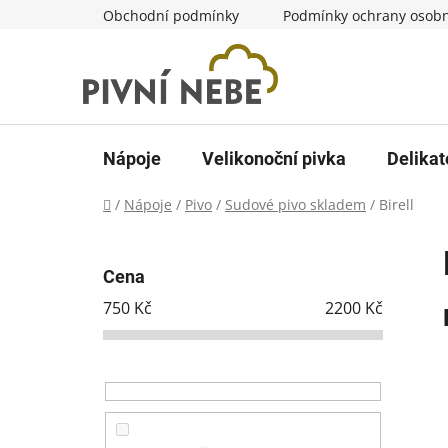
Přejít
Obchodní podmínky
Podmínky ochrany osobn
na
obsah
Nápoje
Velikonoční pivka
Delikat
Domů
/
Nápoje
/
Pivo
/
Sudové pivo skladem
/
Birell
P
o
Cena
s
750
Kč
2200
Kč
t
r
a
n
n
í