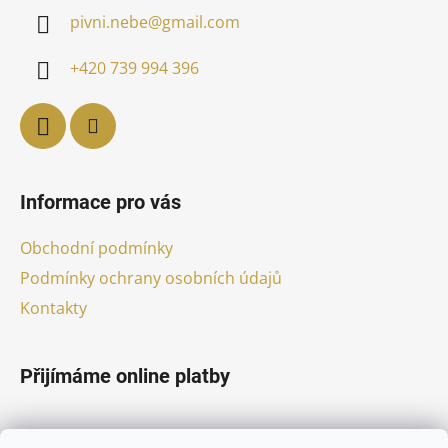
a
pivni.nebe
@
gmail.com
t
í
+420 739 994 396
Informace pro vás
Obchodní podmínky
Podmínky ochrany osobních údajů
Kontakty
Přijímáme online platby