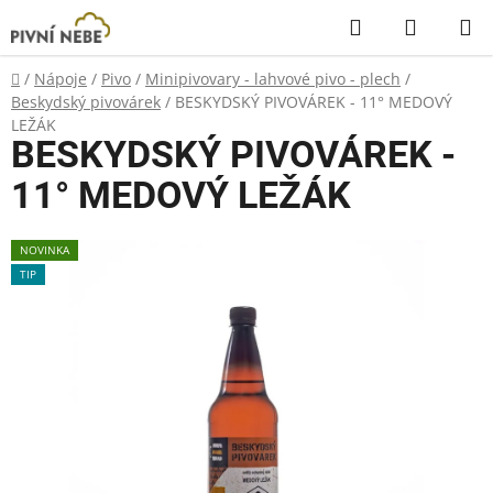
Přejít
Hledat
NÁKUP
na
KOŠÍK
obsah
Domů
/
Nápoje
/
Pivo
/
Minipivovary - lahvové pivo - plech
/
Beskydský pivovárek
/
BESKYDSKÝ PIVOVÁREK - 11° MEDOVÝ
LEŽÁK
BESKYDSKÝ PIVOVÁREK -
11° MEDOVÝ LEŽÁK
NOVINKA
TIP