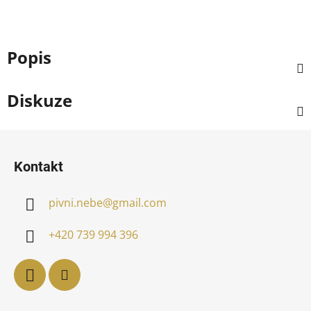
Popis
Diskuze
Z
á
Kontakt
p
a
pivni.nebe
@
gmail.com
t
í
+420 739 994 396