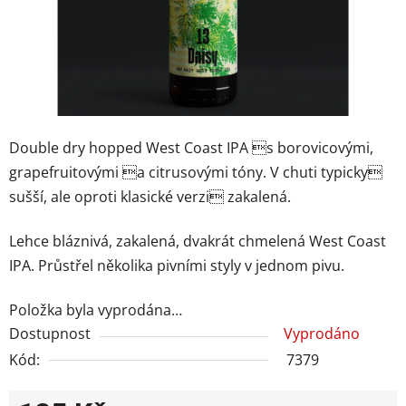
Double dry hopped West Coast IPA s borovicovými,
grapefruitovými a citrusovými tóny. V chuti typicky
sušší, ale oproti klasické verzi zakalená.
Lehce bláznivá, zakalená, dvakrát chmelená West Coast
IPA. Průstřel několika pivními styly v jednom pivu.
Položka byla vyprodána…
Dostupnost
Vyprodáno
Kód:
7379